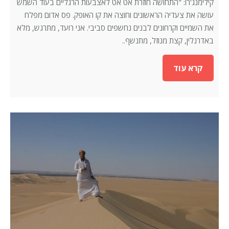
קילימנג'רו: "התחושה חוזרת אט אט לאצבעות הרגליים בעוד השמש
עושה את צעדיה הראשונים וחוצה את קו האופק. פס אדום מפלח
את השמיים וקרחונים לבנים נחשפים סביבי. אני רועד, מתרגש, מלא
באדרנלין, קצת מנוזל, מתנשף..
קרא עוד