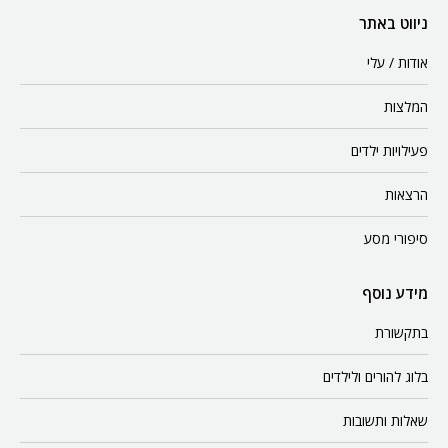
ושפל, ותופעת טבע
הפרא האינסופיים של
ייחודית שנקראת גל
שמורת דנאלי מהווים
גאות. על דרך מלחיצה
תפאורה מושלמת
לקרוואן במנהרה ארוכה
להרגשת חופש עבורי,
וצרה המובילה לעיירה
זהו מקום פרוע ועם זאת
מוזרה. ממשיכים לטייל
שמור, כמותו נותרו מעט
באלסקה!
על פני הכדור שלנו.
אלסקה ממשיכים!
הדובים בהיינס
קצה הקרחון
בלוג מסע
בלוג מסע