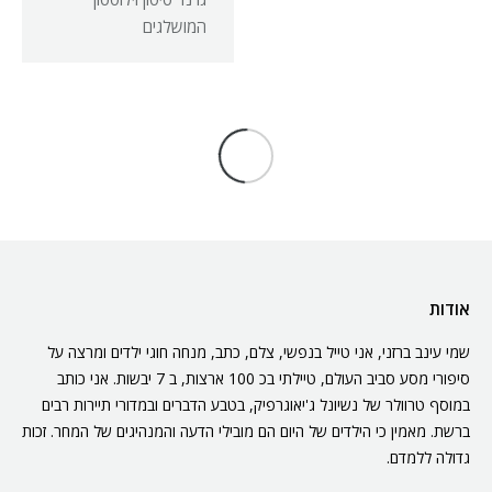
בארצות הברית שנוצר
המושלגים
בתוך הר געש. כבר
במרכז ארצות הברית עם
הפנים דרומה.
גל גאות
צפונה מכאן
בלוג מסע
בלוג מסע
על קרחונים נסוגים, חצי
מרחבים פתוחים
האי קינאי, והעיירות
ואינסופיים, אחו ירוק
סווארד והומר. על גאות
ופסגות מושלגות. מרחבי