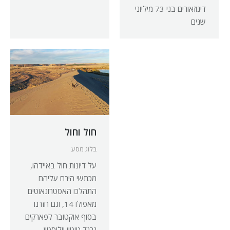
דינוזאורים בני 73 מיליוני
שנים
חוזרים דרומה
חול וחול
בלוג מסע
בלוג מסע
לא התאפקנו וחזרנו להרי
על דיונות חול באיידהו,
הרוקי בקנדה, השתתפנו
מכתשי הירח עליהם
בפסטיבל לכבוד דגי
התהלכו האסטרונאוטים
סלמון, טיילנו בין עצי
מאפולו 14, וגם חזרנו
סקויה הנושקים לעננים,
בסוף אוקטובר לפארקים
וביקרנו באגם העמוק
גרנד טיטון וילוסטון