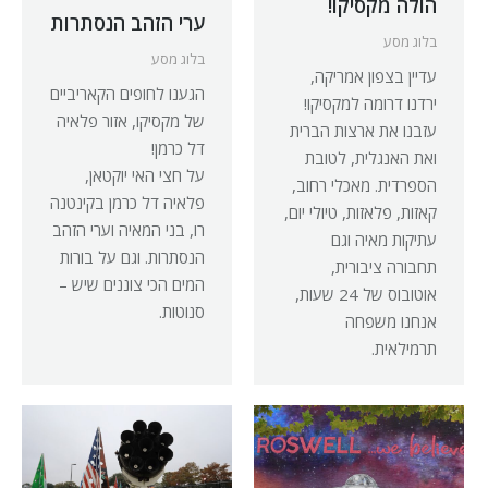
הולה מקסיקו!
ערי הזהב הנסתרות
בלוג מסע
בלוג מסע
עדיין בצפון אמריקה,
הגענו לחופים הקאריביים
ירדנו דרומה למקסיקו!
של מקסיקו, אזור פלאיה
עזבנו את ארצות הברית
דל כרמן!
ואת האנגלית, לטובת
על חצי האי יוקטאן,
הספרדית. מאכלי רחוב,
פלאיה דל כרמן בקינטנה
קאזות, פלאזות, טיולי יום,
רו, בני המאיה וערי הזהב
עתיקות מאיה וגם
הנסתרות. וגם על בורות
תחבורה ציבורית,
המים הכי צוננים שיש –
אוטובוס של 24 שעות,
סנוטות.
אנחנו משפחה
תרמילאית.