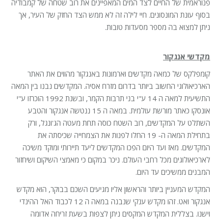
פנוראמית של החיים לצד המים המאפיינים את רוב שטחה של קמבודיה
בסוף עונת המונסונים. חיי לילה זה לא ממש הצד החזק של העיר, אך
ניתן למצוא בה מספר מסעדות טובות.
מקדשי אנגקור
קומפלקס של כמאה מקדשים וארמונות באנגקור מהווים את האתר
הארכיאולוגי החשוב ביותר בדרום מזרח אסיה. המקדשים נבנו בין המאה
התשיעית למאה ה 14 ע"י בני תרבות הקמר, ובשנת 1992 הוכרזו ע"י
אונסקו כאתר מורשת עולמית. במאה ה 15 ננטשה אנגקור והטבע
השתלט על המקדשים, רוב השטח כוסה תחת מעטה הג'ונגל, ורק
בתחילת המאה ה- 19 החלו לפנות את הצמחייה שכיסתה את
המקדשים. מאז ועד היום הפכו המקדשים ליעד תיירותי ומוקד משיכה
לארכיאולוגים מכל רחבי העולם. ניכר במקום כי מאמצי השיקום ושיחזור
המבנים ממשיכים עד היום.
המקדש המעניין ביותר והראשון אליו מגיעים השכם בבוקר, הוא מקדש
אנגקור ואט. זהו מקדש ענקי שנבנה במאה ה 12 לכבוד האל ההינדי
וישנו. בצללית המקדש המקסים ניתן לצפות בשעת זריחה אדומה