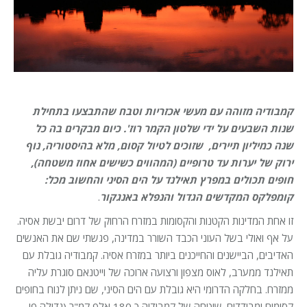
קמבודיה מזוהה עם מעשי אכזריות וטבח שהתבצעו בתחילת
שנות השבעים על ידי שלטון הקמר רוז'. כיום מבקרים בה כל
שנה כמיליון תיירים, שזוכים לטיול קסום, מלא בהיסטוריה, נוף
ירוק של יערות עד טרופיים (המהווים כשישים אחוז משטחה),
חופים תכולים במפרץ תאילנד על הים הסיני והחשוב מכל:
קומפלקס המקדשים הגדול והנפלא באנגקור
.
זו אחת המדינות הקטנות והקסומות במזרח הרחוק של דרום יבשת אסיה.
על אף ואולי בשל העוני הכבד השורר במדינה, פגשתי שם את האנשים
האדיבים, הביישנים והחייכנים ביותר במזרח אסיה. קמבודיה גובלת עם
תאילנד ממערב, לאוס מצפון ורצועה ארוכה של וייטנאם סוגרת עליה
ממזרח. בחלקה הדרומי היא גובלת עם הים הסיני, שם ניתן לנוח בחופים
קסומים ומבודדים. שיטחה של קמבודיה כ 180 אלף קמ"ר (גדולה פי