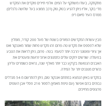
מתקתקה, בעודו משתקף על המים. אלפי תיירים פוקדים את המקדש
מדי בוקר, אליו ניתן להגיע בטוק טוק (רכב ממונע בעל שלושה גלגלים)
ממרכז העיר סיאם ריפ.
מבין עשרות המקדשים הפזורים בשטח של מעל 200 קמ"ר, מומלץ
שלא לפספס את מקדש טה-פרום: זהו מקדש פחות שמור מאנגקור ואט
אך ציורי ופוטוגני הרבה יותר לטעמי. בטה- פרום, ניתן לראות את הטבע
בפעולה: שורשים ירוקים עולים כתמנונים ארוכי זרועות ומעטרים את
האבנים הנטועות בקרקע כבר יותר מאלף שנה, נראים כשומרים עליהן
כהורים מגוננים יתר על המידה.
במקדש באיון הנמצא במתחם אנגקור טום, ניתן להתרשם מ 54 מגדלים
גבוהים בהם אפשר (עם טיפת מאמץ) לספור 216 פסלי אבן העוטים
פרצופים מחייכים.