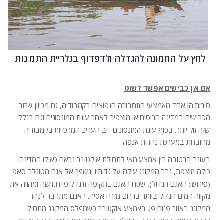
לחץ על התמונה להגדלה ולדפדוף בגלריית התמונות
אם אין כבישים אפשר לשוט
סירות הן אחד מאמצעי התחבורה הנפוצים בקמבודיה, גם מכיוון שרוב
הכבישים במדינה הרוסים או מוצפים לאחר עונת המונסונים וגם בגלל
שזה זול יותר. בסוף עונת המונסונים רוב הערים המרכזיות בקמבודיה
מחוברות במערכת נהרות אנפה.
בעונה הרטובה בין אמצע מאי לתחילת אוקטובר נראה כאילו המדינה
כולה מוצפת, נהר המקונג עולה על גדותיו ונשפך אל אגם הטונלה סאפ
(פירושו: האגם הגדול). שטח האגם בתקופה זו גדל פי חמישה ומהווה את
מקווה המים הגדול ביותר בדרום מזרח אסיה. האגם מתחבר לנהר
המקונג באזור פנום פן. באמצע אוקטובר כשמפלס המקונג מתחיל