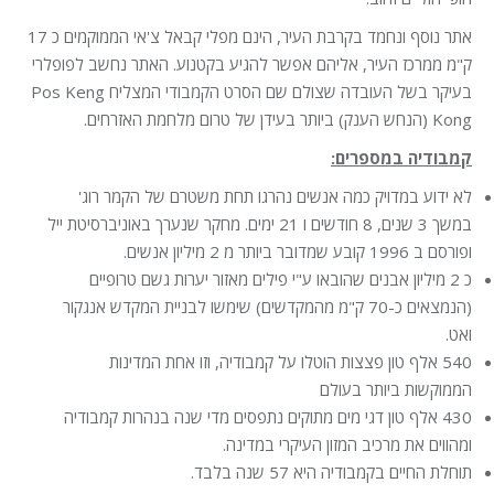
אתר נוסף ונחמד בקרבת העיר, הינם מפלי קבאל צ'אי הממוקמים כ 17
ק"מ ממרכז העיר, אליהם אפשר להגיע בקטנוע. האתר נחשב לפופלרי
בעיקר בשל העובדה שצולם שם הסרט הקמבודי המצליח Pos Keng
Kong (הנחש הענק) ביותר בעידן של טרום מלחמת האזרחים.
קמבודיה במספרים:
לא ידוע במדויק כמה אנשים נהרגו תחת משטרם של הקמר רוג'
במשך 3 שנים, 8 חודשים ו 21 ימים. מחקר שנערך באוניברסיטת ייל
ופורסם ב 1996 קובע שמדובר ביותר מ 2 מיליון אנשים.
כ 2 מיליון אבנים שהובאו ע"י פילים מאזור יערות גשם טרופיים
(הנמצאים כ-70 ק"מ מהמקדשים) שימשו לבניית המקדש אנגקור
ואט.
540 אלף טון פצצות הוטלו על קמבודיה, וזו אחת המדינות
הממוקשות ביותר בעולם
430 אלף טון דגי מים מתוקים נתפסים מדי שנה בנהרות קמבודיה
ומהווים את מרכיב המזון העיקרי במדינה.
תוחלת החיים בקמבודיה היא 57 שנה בלבד.