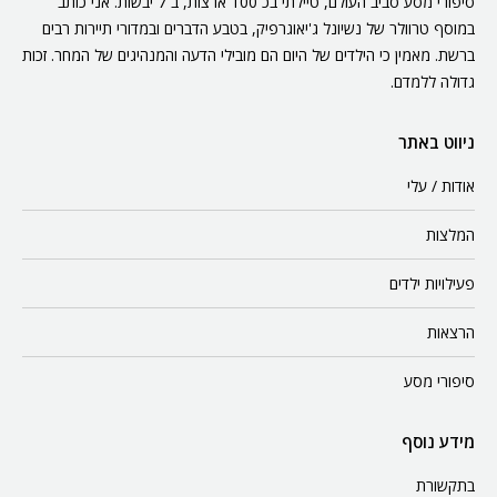
סיפורי מסע סביב העולם, טיילתי בכ 100 ארצות, ב 7 יבשות. אני כותב
במוסף טרוולר של נשיונל ג'יאוגרפיק, בטבע הדברים ובמדורי תיירות רבים
ברשת. מאמין כי הילדים של היום הם מובילי הדעה והמנהיגים של המחר. זכות
גדולה ללמדם.
ניווט באתר
אודות / עלי
המלצות
פעילויות ילדים
הרצאות
סיפורי מסע
מידע נוסף
בתקשורת