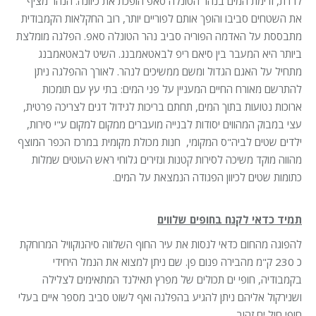
לרדת, זרימת המים בנהר הטונלה סאפ הופכת את כיוונה. הנהר מציף
את השטחים סביבו והופך אותם לפוריים יותר, רוב החקלאות הקמבודית
מתבססת על האדמה הפוריה סביב נהר הטונלה סאפ. הפלגה מומלצת
ביותר היא המעבר בין סיאם ריפ לבאטאמבנג. השיט לבאטאמבנג
מתחיל על האגם הגדול ומשם ממשיכים לנהר. לאורך ההפלגה ניתן
להתרשם מאורח החיים המעניין על פני המים: בתי עץ עם תומכות
ארוכות נטועות בתוך המים, תחתם בריכות לגידול דגים לצריכה פרטית,
עצי במבוק המהווים יסודות לבנייה מועברים ממקום למקום ע"י סירות,
ילדים שטים לביה"ס המקומי, חנות מכולת מקומית במרכז הכפר המוצף
מהווה מוקד משיכה לסירות קטנות ונזירים גלוחי ראש העוטים שמלות
כתומות שטים לכיוון הפגודה הנמצאת על המים.
תמיד כדאי לקנח בחופים שלווים
להפוגה מהחום כדאי לנסות את עיר החוף השלווה סיהנוקוויל המרוחקת
כ 230 ק"מ מהבירה פנום פן. שם ניתן למצוא את הנמל היחידי
בקמבודיה, חופי ים תכולים של מפרץ תאילנד המתאימים לצלילה
ושנירקול אליהם ניתן להגיע בהפלגה ואף לשוט סביב מספר איים בעלי
חופי חול ים זהוב.