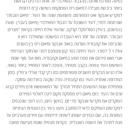
נסיעה מפרכת וארוכה מהגבול התאילנדי על אחת הדרכים הגרועות
ביותר ביבשת מובילה לסיאם ריפ הממוקמת כשישה ק"מ דרומית
למקדש אנגקור ואט המפורסם. משמעות שמה של העיר: "סיאם הובסה"
שם תמוה למדי, לעיר השוכנת על הגבול התאילנדי (סיאם בעבר). שערו
בנפשכם, בעידן הפוליטקלי קורקט, שהעיר אילת הייתה נקראת "מצרים
הובסה". תמוהה עוד יותר היא העובדה הפשוטה שתאילנד היא זו
שהביסה את קמבודיה ושלטה באזור אנגקור וסיאם ריפ בין השנים
1794 ל 1907. העיר הייתה כפר קטן ומנומנם לפני שהחוקר הצרפתי
אנרי מואו פירסם את ספרו מסע בסיאם וקמבודיה. מאז ועד סוף שנות
השישים העיר צמחה בקצב מסחרר, והפכה לאתר המתוייר ביותר באזור,
אליו הגיעו מבקרים חשובים ומפורסמים כמו ג'קי קנדי וצרלי צ'פלין. בזמן
המלחמה ואחריה העיר כמו קמבודיה כולה שקעה בתרדמת עמוקה
ומתחילת שנות התשעים התחיל תהליך של התאוששות וזרם תיירים קבוע
זורם אל העיר. כיום סיאם ריפ מספקת מקום לינה לאלפי התיירים
הפוקדים את מקדשי אנגקור מדי יום. במשך היום, רגע לפני שנכנסים
למקדשים העתיקים כדאי להסתובב מעט בעיר בין הפגודות הציוריות
הפזורות בה, שם הנזירים ישמחו לשיחה ידידותית עם תיירים מערביים על
מנת לתרגל את השפה האנגלית. נקודות תצפית שונות מציעות תמונה