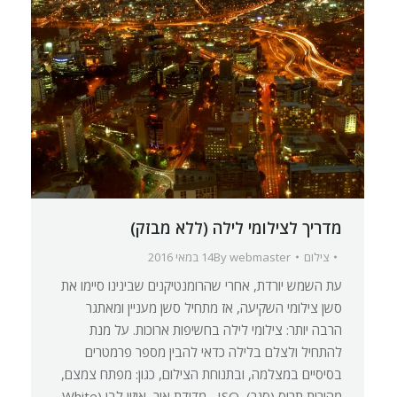
מדריך לצילומי לילה (ללא מבזק)
צילום
webmaster
By
14 במאי 2016
עת השמש יורדת, אחרי שהרומנטיקנים שבינינו סיימו את
סשן צילומי השקיעה, אז מתחיל סשן מעניין ומאתגר
הרבה יותר: צילומי לילה בחשיפות ארוכות. על מנת
להתחיל ולצלם בלילה כדאי להבין מספר פרמטרים
בסיסיים במצלמה, ובתנוחת הצילום, כגון: מפתח צמצם,
מהירות תריס (סגר), ISO , מדידת אור, איזון לבן (White