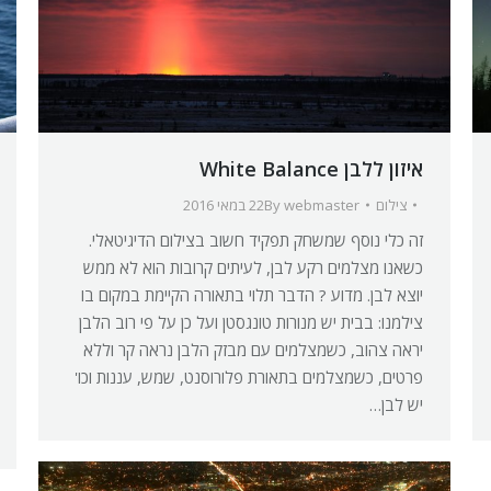
איזון ללבן White Balance
צילום
webmaster
By
22 במאי 2016
זה כלי נוסף שמשחק תפקיד חשוב בצילום הדיגיטאלי.
כשאנו מצלמים רקע לבן, לעיתים קרובות הוא לא ממש
יוצא לבן. מדוע ? הדבר תלוי בתאורה הקיימת במקום בו
צילמנו: בבית יש מנורות טונגסטן ועל כן על פי רוב הלבן
יראה צהוב, כשמצלמים עם מבזק הלבן נראה קר וללא
פרטים, כשמצלמים בתאורת פלורוסנט, שמש, עננות וכו'
יש לבן…