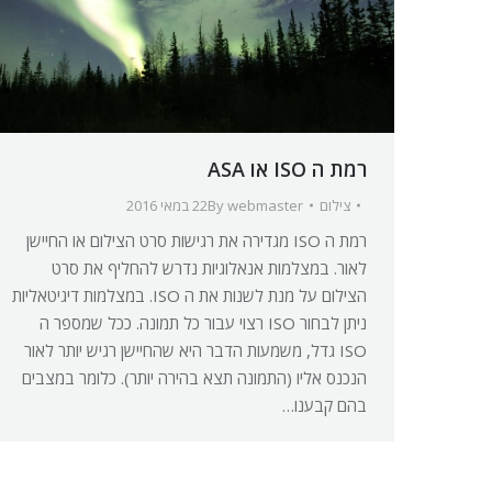
רמת ה ISO או ASA
צילום
webmaster
By
22 במאי 2016
רמת ה ISO מגדירה את רגישות סרט הצילום או החיישן
לאור. במצלמות אנאלוגיות נדרש להחליף את סרט
הצילום על מנת לשנות את ה ISO. במצלמות דיגיטאליות
ניתן לבחור ISO רצוי עבור כל תמונה. ככל שמספר ה
ISO גדל, משמעות הדבר היא שהחיישן רגיש יותר לאור
הנכנס אליו (התמונה תצא בהירה יותר). כלומר במצבים
בהם קבענו…