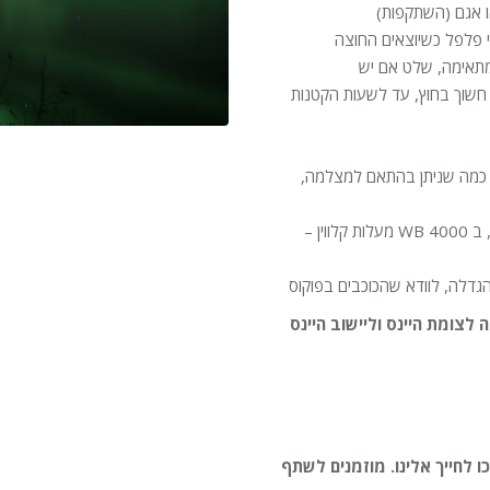
ו אגם (השתקפות)
י פלפל כשיוצאים החוצה
מתאימה, שלט אם יש
שעה 21:00 כשמתחיל להיות חשוך בחוץ, עד לשעות הקטנות
 רחבה וצמצם פתוח, ב ISO גבוה עד כמה שניתן בהתאם למצלמה,
אני השתמשתי בעדשה 20 מ"מ, עם צמצם 2.8, ב ISO 1000, ב WB 4000 מעלות קלווין –
הגדלה, לוודא שהכוכבים בפוקוס
צומת היינס וליישוב היינס
ו לחייך אלינו. מוזמנים לשתף