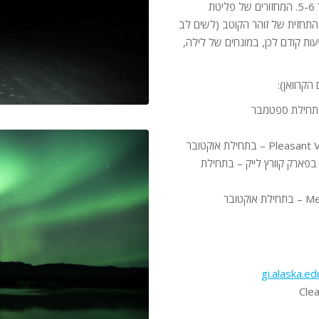
היו כבר מספיק חשוכים וקיבלנו שני מחזורים של Kp גבוה, באזור 5-6. המחזורים של פליטת
מים, שווה לעקוב אחר התחזית של זוהר הקוטב (לשים לב
ן המופיע באתרים, הינו זמן UTC, אלסקה למשל היא 7 שעות קודם לכן, במונחים של לילה,
קרוואן):
ין פיירבנקס לישוב Delta Junction עצרנו ב Little lost lake בפארק קוורץ לייק – בתחילת
gi.alaska.ed