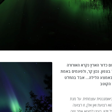
רום כדור הארץ נקרא האורורה
בצפון. נכון קר, ולפעמים באמת
 באמצע הלילה… אבל בהחלט
 הקוטב
יאומגנטית עוצמתית. על מנת
א רצועת ואן אלן, זו רצועה
וקון, רצינו למצוא אתר יפה