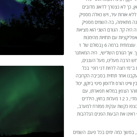
ן, כך לא נצטרך לדאוג מדובים
לא אורות עיר, ויש כאלה מספיק
 עונה מתאימה, בה השמים מספיק
ה היה קל. הגורם השני הוא מציאת
אפליקציות עם תחזיות מהימנות
לעוצמת זוהר הקוטב, זיהינו כי באחד הלילות, יש תחזית לפעילות עוצמתית ברמה 6 (בסולם של 1
וך. אך הגורם השלישי, היה המאתגר
רחש הרבה מעלינו, מעל העננים,
ב"מי רוצה להיות דני רופ" בכל
 ועקבנו אחר תחזית בסביבה הקרובה
יט הורס ולדוסון סיטי ביוקון, יכול
והר הצפון במלוא תפארתו, עם
הילדים, המופע התחיל כבר ב 23:00 בלילה, אפילו לא היה קר מדי, כ 12 מעלות בחוץ, הילדים
נצפו כקשת ענקית ממזרח למערב,
ראינו את הבעות הפנים הנלהבות
, במשך כמה ימים בכל פעם. השמים