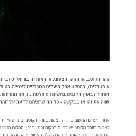
זוהר הקוטב, או הזוהר הצפוני, או האורורה בוריאליס (בד
אוסטרליס), בהחלט אחד היעדים המרכזיים לצפייה בטיול 
מפחיד (בארץ הדובים בחשיכה מוחלטת…), וזה מתרחש
שווה את זה! אז בבקשה – כל מה שרציתם לדעת על זוהר
אחד היעדים החשובים, היה לצפות בזוהר הקוטב, בזמן פעילות ג
לצפות בזוהר הקוטב יש להיות במקום ובזמן הנכון. המקום הנכון הו
הנמצאת דרומית לקוטב (במקרה שלנו בצפון), והיא מכסה את כל י