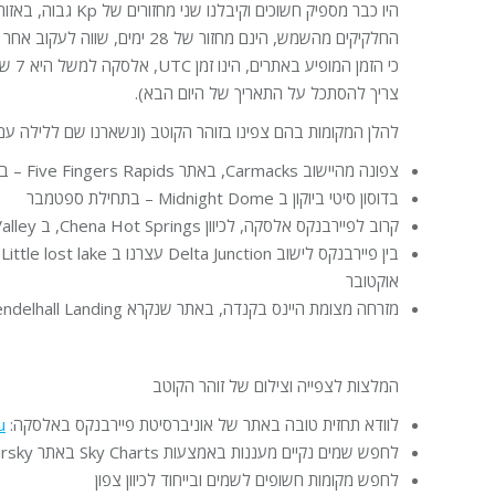
החלקיקים מהשמש, הינם מחזור של 28 י
כי הזמ
צריך להסתכל על התאריך של היום הבא).
להלן המקומות בהם צפינו בזוהר הקוטב (ונשארנו שם ללילה עם ה
צפונה מהיישוב Carmacks, באתר Five Fingers Rapids – בתחילת ספטמבר
בדוסון סיטי ביוקון ב Midnight Dome – בתחילת ספטמבר
קרוב לפיירבנקס אלסקה, לכיוון Chena Hot Springs, ב Pleasant Valley – בתחילת אוקטובר
ב
אוקטובר
מזרחה מצומת היינס בקנדה, באתר שנקרא Mendelhall Landing – בתחילת אוקטובר
המלצות לצפייה וצילום של זוהר הקוטב
לוודא תחזית טובה באתר של אוניברסיטת פיירבנקס באלסקה:
u
לחפש שמים נקיים מעננות באמצעות Sky Charts באתר Clearsky
לחפש מקומות חשופים לשמים ובייחוד לכיוון צפון