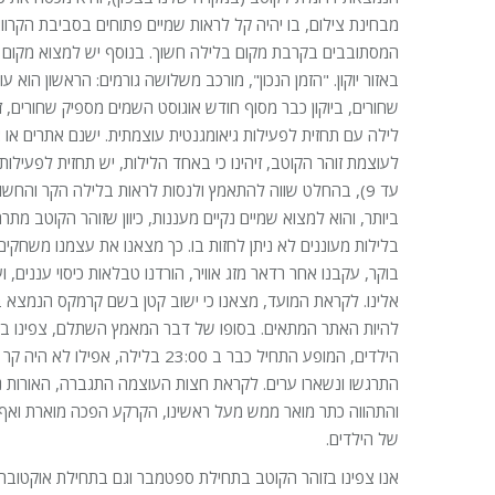
מבחינת צילום, בו יהיה קל לראות שמיים פתוחים בסביבת הקרווא
המסתובבים בקרבת מקום בלילה חשוך. בנוסף יש למצוא מקום ל
באזור יוקון. "הזמן הנכון", מורכב משלושה גורמים: הראשון הוא
שחורים, ביוקון כבר מסוף חודש אוגוסט השמים מספיק שחורים, ז
לילה עם תחזית לפעילות גיאומגנטית עוצמתית. ישנם אתרים או 
עד 9), בהחלט שווה להתאמץ ולנסות לראות בלילה הקר והחש
ביותר, והוא למצוא שמיים נקיים מעננות, כיוון שזוהר הקוטב מת
בלילות מעוננים לא ניתן לחזות בו. כך מצאנו את עצמנו משחקים 
בוקר, עקבנו אחר רדאר מזג אוויר, הורדנו טבלאות כיסוי עננים,
אלינו. לקראת המועד, מצאנו כי ישוב קטן בשם קרמקס הנמצא בין ווי
להיות האתר המתאים. בסופו של דבר המאמץ השתלם, צפינו בז
התרגשו ונשארו ערים. לקראת חצות העוצמה התגברה, האורות 
והתהווה כתר מואר ממש מעל ראשינו, הקרקע הפכה מוארת ואף 
של הילדים.
אנו צפינו בזוהר הקוטב בתחילת ספטמבר וגם בתחילת אוקטובר