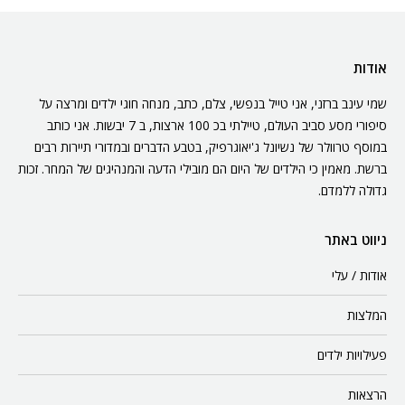
אודות
שמי עינב ברזני, אני טייל בנפשי, צלם, כתב, מנחה חוגי ילדים ומרצה על
סיפורי מסע סביב העולם, טיילתי בכ 100 ארצות, ב 7 יבשות. אני כותב
במוסף טרוולר של נשיונל ג'יאוגרפיק, בטבע הדברים ובמדורי תיירות רבים
ברשת. מאמין כי הילדים של היום הם מובילי הדעה והמנהיגים של המחר. זכות
גדולה ללמדם.
ניווט באתר
אודות / עלי
המלצות
פעילויות ילדים
הרצאות